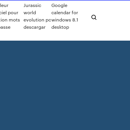
leur
Jurassic
Google
ciel pour
world
calendar for
tion mots
evolution pc
windows 8.1
passe
descargar
desktop