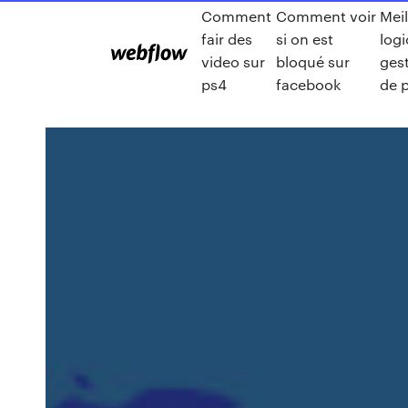
Comment
Comment voir
Meil
fair des
si on est
logi
video sur
bloqué sur
ges
ps4
facebook
de 