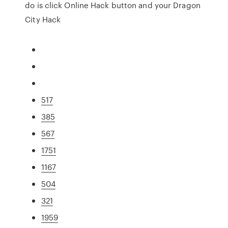
do is click Online Hack button and your Dragon
City Hack
517
385
567
1751
1167
504
321
1959