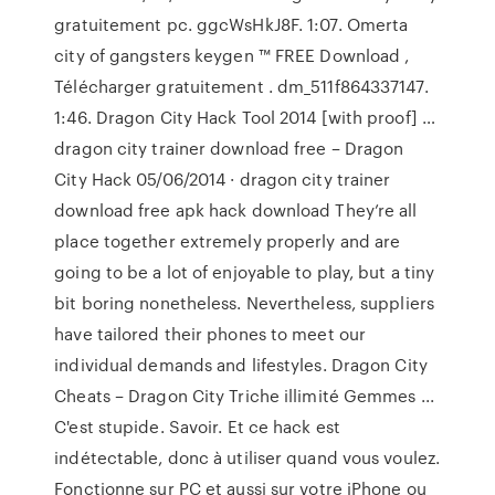
gratuitement pc. ggcWsHkJ8F. 1:07. Omerta
city of gangsters keygen ™ FREE Download ,
Télécharger gratuitement . dm_511f864337147.
1:46. Dragon City Hack Tool 2014 [with proof] …
dragon city trainer download free – Dragon
City Hack 05/06/2014 · dragon city trainer
download free apk hack download They’re all
place together extremely properly and are
going to be a lot of enjoyable to play, but a tiny
bit boring nonetheless. Nevertheless, suppliers
have tailored their phones to meet our
individual demands and lifestyles. Dragon City
Cheats – Dragon City Triche illimité Gemmes ...
C'est stupide. Savoir. Et ce hack est
indétectable, donc à utiliser quand vous voulez.
Fonctionne sur PC et aussi sur votre iPhone ou