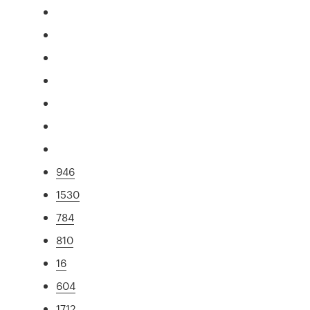
946
1530
784
810
16
604
1712